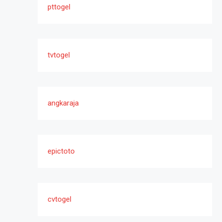
pttogel
tvtogel
angkaraja
epictoto
cvtogel