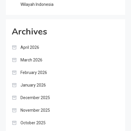
Wilayah Indonesia
Archives
April 2026
March 2026
February 2026
January 2026
December 2025
November 2025
October 2025