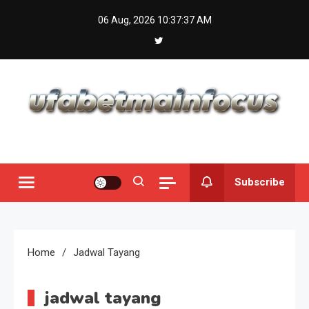
Skip
06 Aug, 2026
10:37:37 AM
to
content
Subscribe
Home
Jadwal Tayang
jadwal tayang