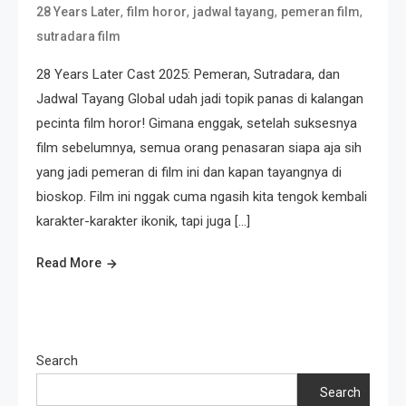
,
,
,
,
28 Years Later
film horor
jadwal tayang
pemeran film
sutradara film
28 Years Later Cast 2025: Pemeran, Sutradara, dan
Jadwal Tayang Global udah jadi topik panas di kalangan
pecinta film horor! Gimana enggak, setelah suksesnya
film sebelumnya, semua orang penasaran siapa aja sih
yang jadi pemeran di film ini dan kapan tayangnya di
bioskop. Film ini nggak cuma ngasih kita tengok kembali
karakter-karakter ikonik, tapi juga […]
Read More
Search
Search