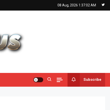
08 Aug, 2026
1:37:03 AM
Subscribe