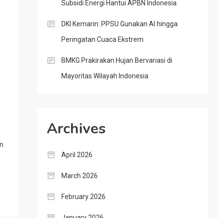
Subsidi Energi Hantui APBN Indonesia
DKI Kemarin: PPSU Gunakan AI hingga
Peringatan Cuaca Ekstrem
BMKG Prakirakan Hujan Bervariasi di
Mayoritas Wilayah Indonesia
Archives
an
April 2026
March 2026
February 2026
January 2026