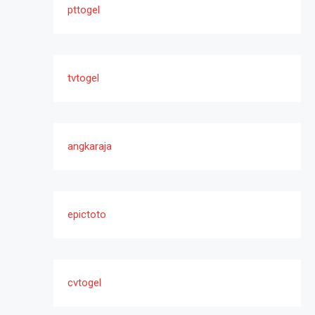
pttogel
tvtogel
angkaraja
epictoto
cvtogel