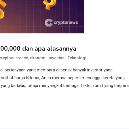
100,000 dan apa alasannya
,
,
,
cryptocurrency
ekonomi
investasi
Teknologi
di pertanyaan yang membara di benak banyak investor yang
a melihat harga Bitcoin, Anda merasa seperti menunggu kereta yang
a yang berkilau, tetapi menyangkut berbagai faktor rumit yang berper