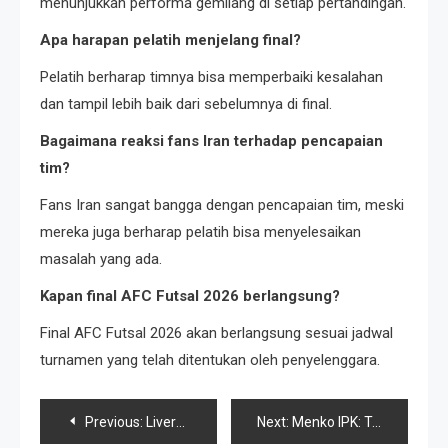
menunjukkan performa gemilang di setiap pertandingan.
Apa harapan pelatih menjelang final?
Pelatih berharap timnya bisa memperbaiki kesalahan
dan tampil lebih baik dari sebelumnya di final.
Bagaimana reaksi fans Iran terhadap pencapaian
tim?
Fans Iran sangat bangga dengan pencapaian tim, meski
mereka juga berharap pelatih bisa menyelesaikan
masalah yang ada.
Kapan final AFC Futsal 2026 berlangsung?
Final AFC Futsal 2026 akan berlangsung sesuai jadwal
turnamen yang telah ditentukan oleh penyelenggara.
Post
Previous:
Liverpool to pay at least £2.8m for Rio Ngumoha
Next:
Menko IPK: Transformasi Transmigrasi Instrumen Strategis Pembangunan