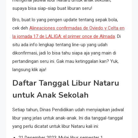
mengenai jadwal libur Nataru untuk anak sekolah,
supaya bisa siap-siap buat liburan seru!
Bro, buat lo yang pengen update tentang sepak bola,
cek deh
Alineaciones confirmadas de Oviedo y Celta en
la jornada 17 de LALIGA: el primer once de Almada
. Di
situ ada info lengkap tentang line-up yang udah
dikonfirmasi, jadi lo bisa tahu siapa aja yang main di
pertandingan seru ini. Gak mau ketinggalan kan? Yuk,
langsung klik aja!
Daftar Tanggal Libur Nataru
untuk Anak Sekolah
Setiap tahun, Dinas Pendidikan udah menyiapkan jadwal
libur yang jelas untuk anak-anak. Ini dia tanggal-tanggal
yang perlu dicatat untuk libur Nataru kali ini:
21 Desember 2023: Mulai libur semester 1