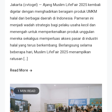
Jakarta (cvtogel) — Ajang Muslim LifeFair 2025 kembali
digelar dengan menghadirkan beragam produk UMKM
halal dari berbagai daerah di Indonesia. Pameran ini
menjadi wadah strategis bagi pelaku usaha kecil dan
menengah untuk memperkenalkan produk unggulan
mereka sekaligus memperluas akses pasar di industri
halal yang terus berkembang. Berlangsung selama
beberapa hari, Muslim LifeFair 2025 menampilkan
ratusan […]
Read More
1 MIN READ