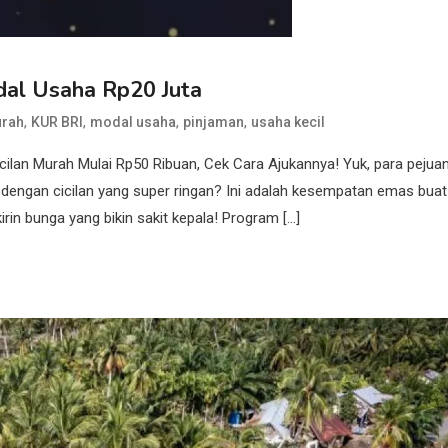
al Usaha Rp20 Juta
,
,
,
,
urah
KUR BRI
modal usaha
pinjaman
usaha kecil
ilan Murah Mulai Rp50 Ribuan, Cek Cara Ajukannya! Yuk, para pejua
engan cicilan yang super ringan? Ini adalah kesempatan emas buat
in bunga yang bikin sakit kepala! Program […]