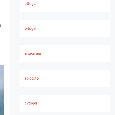
pttogel
)
tvtogel
angkaraja
epictoto
cvtogel