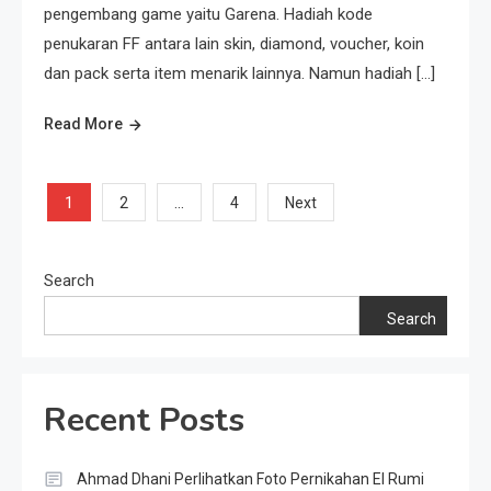
pengembang game yaitu Garena. Hadiah kode
penukaran FF antara lain skin, diamond, voucher, koin
dan pack serta item menarik lainnya. Namun hadiah […]
Read More
Posts
1
…
2
4
Next
pagination
Search
Search
Recent Posts
Ahmad Dhani Perlihatkan Foto Pernikahan El Rumi