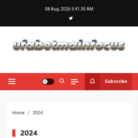
Skip
08 Aug, 2026
5:41:36 AM
to
content
Subscribe
Home
2024
2024